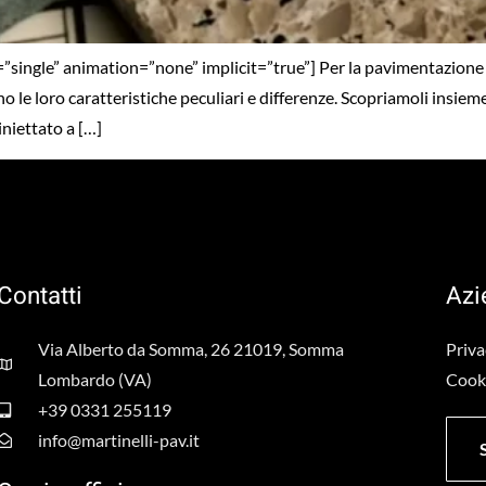
”single” animation=”none” implicit=”true”] Per la pavimentazione di 
 le loro caratteristiche peculiari e differenze. Scopriamoli insieme.
iniettato a […]
Contatti
Azi
Via Alberto da Somma, 26 21019, Somma
Priva
Lombardo (VA)
Cooki
+39 0331 255119
info@martinelli-pav.it