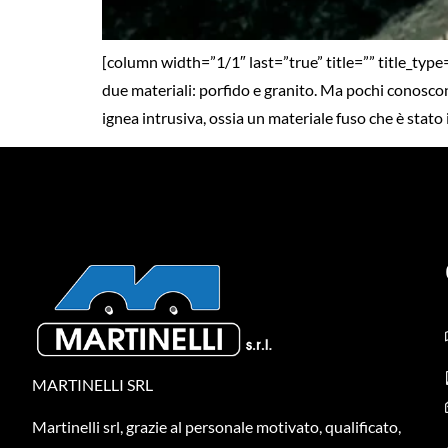
[column width=”1/1″ last=”true” title=”” title_type=
due materiali: porfido e granito. Ma pochi conoscono
ignea intrusiva, ossia un materiale fuso che è stato 
MARTINELLI SRL
Martinelli srl, grazie al personale motivato, qualificato,