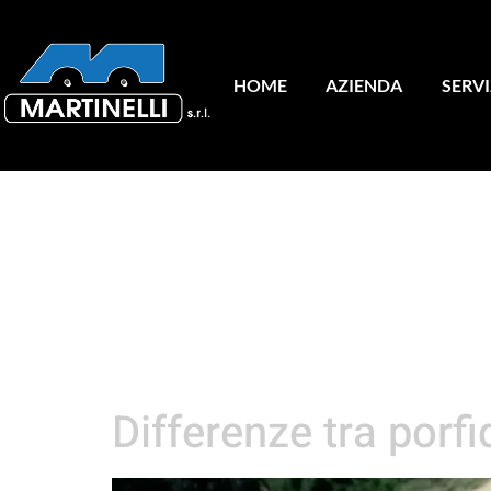
HOME
AZIENDA
SERVI
Tag:
por
impiego
Differenze tra porfi