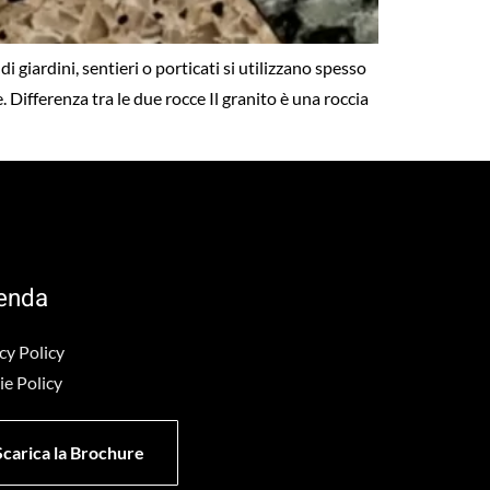
giardini, sentieri o porticati si utilizzano spesso
 Differenza tra le due rocce Il granito è una roccia
enda
cy Policy
e Policy
Scarica la Brochure