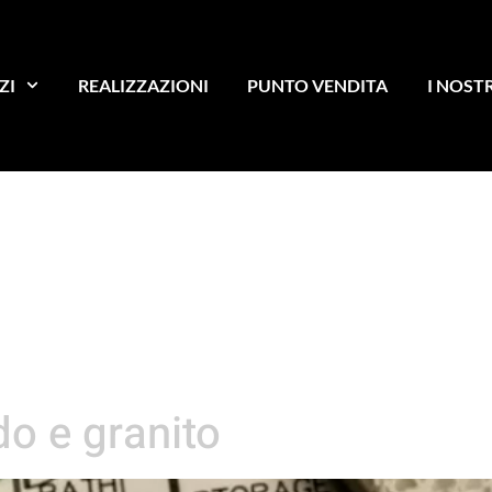
ZI
REALIZZAZIONI
PUNTO VENDITA
I NOST
fido e gran
do e granito